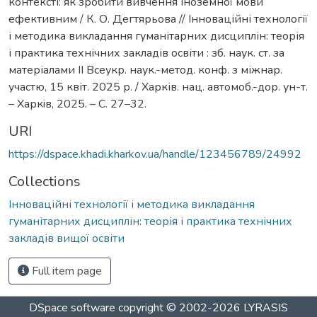
контексті: як зробити вивчення іноземної мови
ефективним / К. О. Дегтярьова // Інноваційні технології
і методика викладання гуманітарних дисциплін: теорія
і практика технічних закладів освіти : зб. наук. ст. за
матеріалами ІІ Всеукр. наук.-метод. конф. з міжнар.
участю, 15 квіт. 2025 р. / Харків. нац. автомоб.-дор. ун-т.
– Харкiв, 2025. – С. 27–32.
URI
https://dspace.khadi.kharkov.ua/handle/123456789/24992
Collections
Інноваційні технології і методика викладання
гуманітарних дисциплін: теорія і практика технічних
закладів вищої освіти
Full item page
DSpace software
copyright © 2002-2026
LYRASIS