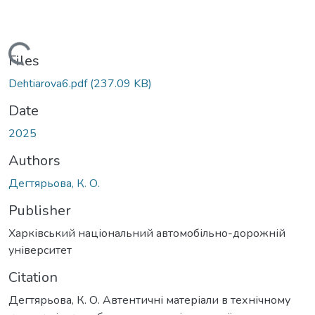
Loading...
Files
Dehtiarova6.pdf
(237.09 KB)
Date
2025
Authors
Дегтярьова, К. О.
Publisher
Харківський національний автомобільно-дорожній
університет
Citation
Дегтярьова, К. О. Автентичні матеріали в технічному