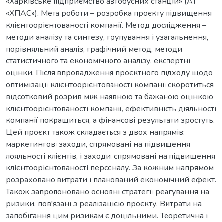
«Харківське підприємство автобусних станцій» (АТ
«ХПАС»). Мета роботи – розробка проєкту підвищення
клієнтоорієнтованості компанії. Метод дослідження –
методи аналізу та синтезу, групування і узагальнення,
порівняльний аналіз, графічний метод, методи
статистичного та економічного аналізу, експертні
оцінки. Після впровадження проєктного підходу щодо
оптимізації клієнтоорієнтованості компанії скоротиться
відсотковий розрив між наявною та бажаною оцінкою
клієнтоорієнтованості компанії, ефективність діяльності
компанії покращиться, а фінансові результати зростуть.
Цей проєкт також складається з двох напрямів:
маркетингові заходи, спрямовані на підвищення
лояльності клієнтів, і заходи, спрямовані на підвищення
клієнтоорієнтованості персоналу. За кожним напрямом
розраховано витрати і планований економічний ефект.
Також запропоновано основні стратегії реагування на
ризики, пов'язані з реалізацією проєкту. Витрати на
запобігання цим ризикам є доцільними. Теоретична і