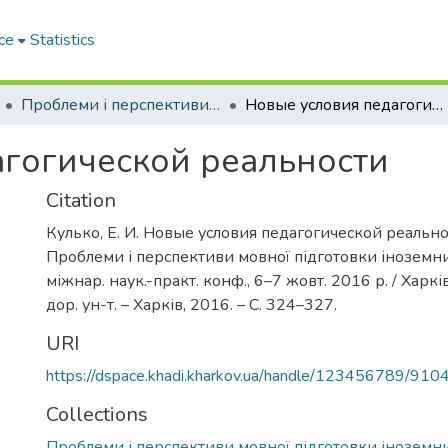
ce
Statistics
Проблеми і перспективи мовної підготовки іноземних студентів
Новые условия педагогической реальности
гогической реальности
Citation
Кулько, Е. И. Новые условия педагогической реальност
Проблеми і перспективи мовної підготовки іноземних
міжнар. наук.-практ. конф., 6–7 жовт. 2016 р. / Харків
дор. ун-т. – Харків, 2016. – С. 324–327.
URI
https://dspace.khadi.kharkov.ua/handle/123456789/910
Collections
Проблеми і перспективи мовної підготовки іноземни