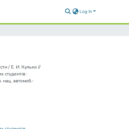
Log In
и / Е. И. Кулько //
 студентів :
. нац. автомоб.-
4
х студентів