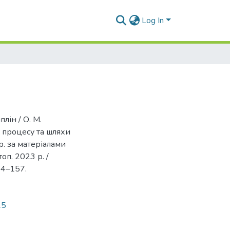
Log In
лін / О. М.
 процесу та шляхи
р. за матеріалами
оп. 2023 р. /
154–157.
15