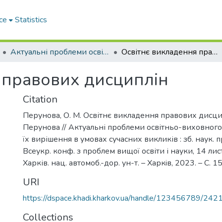
ce
Statistics
Актуальні проблеми освітньо-виховного процесу та шляхи їх вирішення в умовах сучасних викликів
Освітнє викладення правових дисциплін
 правових дисциплін
Citation
Перунова, О. М. Освітнє викладення правових дисцип
Перунова // Актуальні проблеми освітньо-виховного
їх вирішення в умовах сучасних викликів : зб. наук. п
Всеукр. конф. з проблем вищої освіти і науки, 14 лист
Харків. нац. автомоб.-дор. ун-т. – Харкiв, 2023. – С. 
URI
https://dspace.khadi.kharkov.ua/handle/123456789/242
Collections