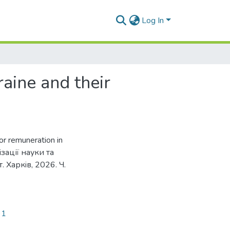
Log In
raine and their
bor remuneration in
ізації науки та
т. Харкiв, 2026. Ч.
91