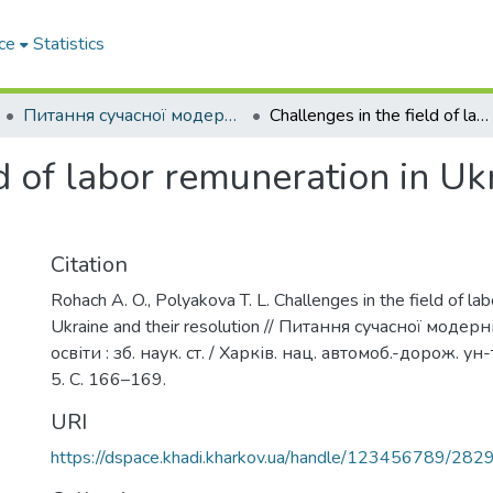
ce
Statistics
Питання сучасної модернізації науки та освіти– 2026. Частина 5
Challenges in the field of labor remuneration in Ukraine and their resolution
d of labor remuneration in Uk
Citation
Rohach A. O., Polyakova T. L. Challenges in the field of la
Ukraine and their resolution // Питання сучасної модерн
освіти : зб. наук. ст. / Харків. нац. автомоб.-дорож. ун-
5. С. 166–169.
URI
https://dspace.khadi.kharkov.ua/handle/123456789/282