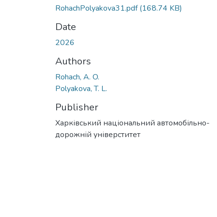
RohachPolyakova31.pdf
(168.74 KB)
Date
2026
Authors
Rohach, A. O.
Polyakova, T. L.
Publisher
Харківський національний автомобільно-
дорожній універститет