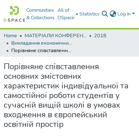
Communities
All of
Statistics
Log In
& Collections
DSpace
Home
МАТЕРІАЛИ КОНФЕРЕНЦІЙ
2018
Викладання економічних дисциплін в умовах глобалізаційних та інтеграційних перетворень
Порівняне співставлення основних змістовних характеристик індивідуальної та самостійної роботи студентів у сучасній вищій школі в умовах входження в європейський освітній простір
Порівняне співставлення
основних змістовних
характеристик індивідуальної та
самостійної роботи студентів у
сучасній вищій школі в умовах
входження в європейський
освітній простір