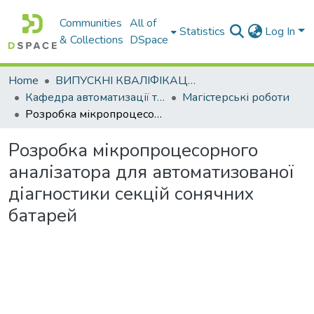
Communities
All of
Statistics
Log In
& Collections
DSpace
Home
ВИПУСКНІ КВАЛІФІКАЦІЙНІ РОБОТИ
Кафедра автоматизації та комп’ютерно-інтегрованих технологій
Магістерські роботи
Розробка мікропроцесорного аналізатора для автоматизованої діагностики секцій сонячних батарей
Розробка мікропроцесорного
аналізатора для автоматизованої
діагностики секцій сонячних
батарей