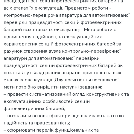
працездатності секцій фотоелектричних батарей на
всіх етапах їх експлуатації. Предметом роботи -
контрольно-перевіроча апаратура для автоматизованої
перевірки працездатності секцій фотоелектричних
батарей всіх етапах їх експлуатації. Мета роботи є
підвищення надійності, та експлуатаційних
характеристик секцій фотоелектричних батарей за
рахунок створення вузла контрольно-перевірочної
апаратури для автоматизованої перевірки
працездатності секцій фотоелектричних батарей як
поза, так і у складі різних апаратів, пристроїв на всіх
етапах їх експлуатації. Для досягнення поставленої
мети потрібно вирішити наступні завдання:
– провести систематизований огляд конструктивних та
експлуатаційних особливостей секцій
фотоелектричних батарей;
– визначити основні фактори, що впливають на їхню
надійність та працездатність;
– сформовати перелік функціональних та