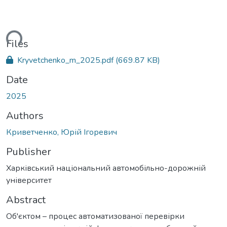
ding...
Files
Kryvetchenko_m_2025.pdf
(669.87 KB)
Date
2025
Authors
Криветченко, Юрій Ігоревич
Publisher
Харківський національний автомобільно-дорожній
університет
Abstract
Об'єктом – процес автоматизованої перевірки