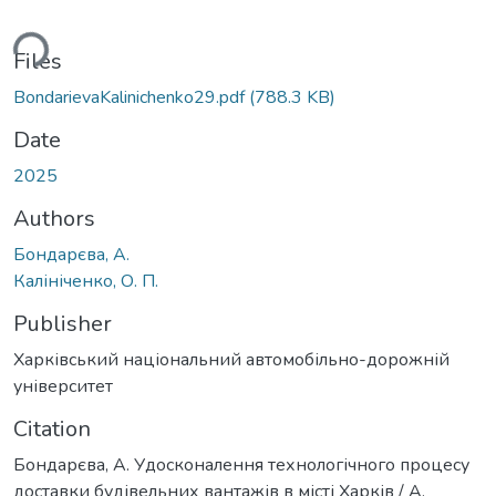
ding...
Files
BondarievaKalinichenko29.pdf
(788.3 KB)
Date
2025
Authors
Бондарєва, А.
Калініченко, О. П.
Publisher
Харківський національний автомобільно-дорожній
університет
Citation
Бондарєва, А. Удосконалення технологічного процесу
доставки будівельних вантажів в місті Харків / А.