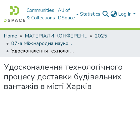
Communities
All of
Statistics
Log In
& Collections
DSpace
Home
МАТЕРІАЛИ КОНФЕРЕНЦІЙ
2025
87-а Міжнародна наукова конференції студентів та 89-а науково – технічна та науково – методична конференції Харківського національного автомобільно-дорожнього університету. Секція транспортних технологій
Удосконалення технологічного процесу доставки будівельних вантажів в місті Харків
Удосконалення технологічного
процесу доставки будівельних
вантажів в місті Харків