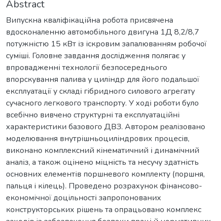
Abstract
Випускна кваліфікаційна робота присвячена
вдосконаленню автомобільного двигуна 1Д 8,2/8,7
потужністю 15 кВт із іскровим запалюванням робочої
суміші. Головне завдання дослідження полягає у
впровадженні технології безпосереднього
впорскування палива у циліндр для його подальшої
експлуатації у складі гібридного силового агрегату
сучасного легкового транспорту. У ході роботи було
всебічно вивчено структурні та експлуатаційні
характеристики базового ДВЗ. Автором реалізовано
моделювання внутрішньоциліндрових процесів,
виконано комплексний кінематичний і динамічний
аналіз, а також оцінено міцність та несучу здатність
основних елементів поршневого комплекту (поршня,
пальця і кілець). Проведено розрахунок фінансово-
економічної доцільності запропонованих
конструкторських рішень та опрацьовано комплекс