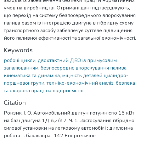
заходів із забезпечення безпеки праці й нормативних
умов на виробництві. Отримані дані підтверджують,
що перехід на систему безпосереднього впорскування
палива разом із інтеграцією двигуна в гібридну схему
транспортного засобу забезпечує суттєве підвищення
його паливної ефективності та загальної економічності.
Keywords
робочі цикли
,
двохтактний ДВЗ із примусовим
запалюванням
,
безпосереднє впорскування палива
,
кінематика та динаміка
,
міцність деталей циліндро-
поршневої групи
,
техніко-економічний аналіз
,
безпека
та охорона праці на підприємстві
Citation
Ронзик, І. О. Автомобільний двигун потужністю 15 кВт
на базі двигуна 1Д 8,2/8,7. Ч. 1. Застосування гібридної
силової установки на легковому автомобілі : дипломна
робота … бакалавра : 142 Енергетичне