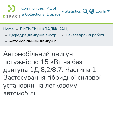
Communities
All of
Statistics
Log In
& Collections
DSpace
Home
ВИПУСКНІ КВАЛІФІКАЦІЙНІ РОБОТИ
Кафедра двигунів внутрішнього згоряння
Бакалаврські роботи
Автомобільний двигун потужністю 15 кВт на базі двигуна 1Д 8,2/8,7. Частина 1. Застосування гібридної силової установки на легковому автомобілі
Автомобільний двигун
потужністю 15 кВт на базі
двигуна 1Д 8,2/8,7. Частина 1.
Застосування гібридної силової
установки на легковому
автомобілі