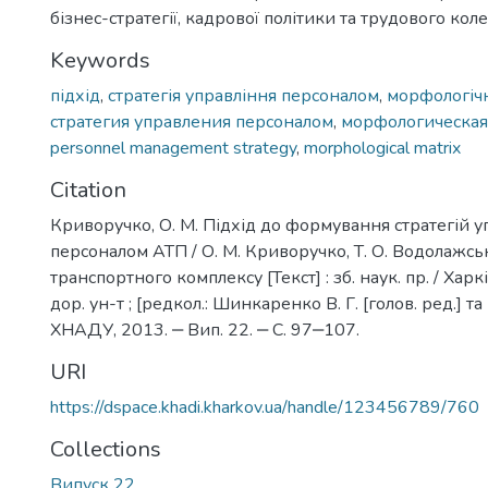
бізнес-стратегії, кадрової політики та трудового кол
Keywords
підхід
,
стратегія управління персоналом
,
морфологіч
стратегия управления персоналом
,
морфологическая
personnel management strategy
,
morphological matrix
Citation
Криворучко, О. М. Підхід до формування стратегій у
персоналом АТП / О. М. Криворучко, Т. О. Водолажськ
транспортного комплексу [Текст] : зб. наук. пр. / Харкі
дор. ун-т ; [редкол.: Шинкаренко В. Г. [голов. ред.] та і
ХНАДУ, 2013. ‒ Вип. 22. ‒ С. 97‒107.
URI
https://dspace.khadi.kharkov.ua/handle/123456789/760
Collections
Випуск 22