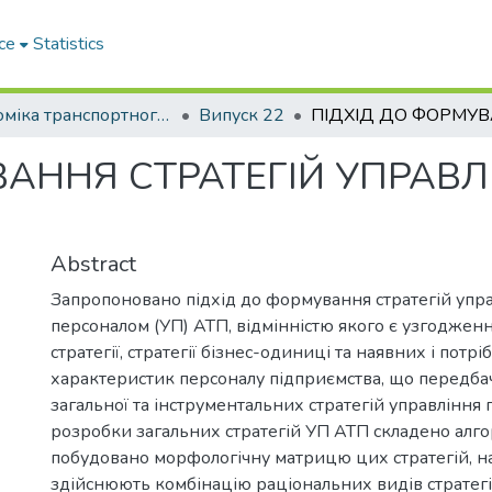
ce
Statistics
Економіка транспортного комплексу
Випуск 22
ВАННЯ СТРАТЕГІЙ УПРАВЛ
Abstract
Запропоновано підхід до формування стратегій упр
персоналом (УП) АТП, відмінністю якого є узгодженн
стратегії, стратегії бізнес-одиниці та наявних і потрі
характеристик персоналу підприємства, що передба
загальної та інструментальних стратегій управління
розробки загальних стратегій УП АТП складено алго
побудовано морфологічну матрицю цих стратегій, на
здійснюють комбінацію раціональних видів стратегі