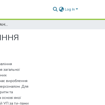
Log In
ПІДХІД ДО ФОРМУВАННЯ СТРАТЕГІЙ УПРАВЛІННЯ ПЕРСОНАЛОМ АТП
ІННЯ
авління
я загальної
бних
чає вироблення
 персоналом. Для
ритм та
 основі якої
й УП за ти-пами