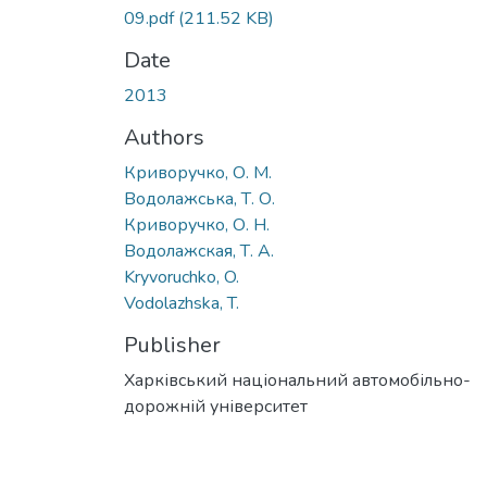
09.pdf
(211.52 KB)
Date
2013
Authors
Криворучко, О. М.
Водолажська, Т. О.
Криворучко, О. Н.
Водолажская, Т. А.
Kryvoruchko, O.
Vodolazhska, T.
Publisher
Харківський національний автомобільно-
дорожній університет