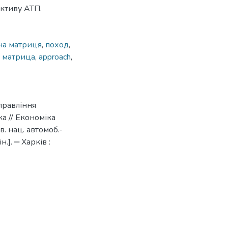
ективу АТП.
на матриця
,
поход
,
 матрица
,
approach
,
правління
а // Економіка
в. нац. автомоб.-
н.]. ‒ Харків :