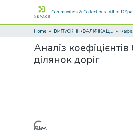
Communities & Collections
All of DSpa
Home
ВИПУСКНІ КВАЛІФІКАЦІЙНІ РОБОТИ
Аналіз коефіцієнті
ділянок доріг
Loading...
Files