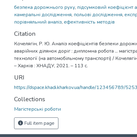
безпека дорожнього руху
,
підсумковий коефіцієнт а
камеральні дослідження
,
польові дослідження
,
експ
порівняльний аналіз
,
ефективність методів
Citation
Кочелягін, Р. Ю. Аналіз коефіцієнтів безпеки дорож
аварійних ділянок доріг : дипломна робота ... магістр
технології (на автомобільному транспорті) / Кочеляг
– Харків : ХНАДУ, 2021. – 113 с.
URI
https://dspace.khadi.kharkov.ua/handle/123456789/525
Collections
Магістерські роботи
Full item page