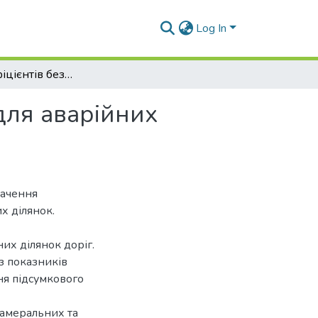
Log In
Аналіз коефіцієнтів безпеки дорожнього руху для аварійних ділянок доріг
для аварійних
начення
х ділянок.
их ділянок доріг.
з показників
ня підсумкового
камеральних та