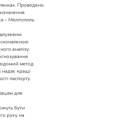
ілянках. Проведено
визначення
са – Мелітополь
галузевим
осконаленою
ого аналізу.
рогнозування
 відомий метод
 надає кращі
сті паспорту
івцям для
ожуть бути
го руху на