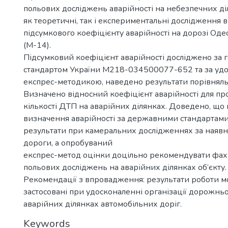
польових досліджень аварійності на небезпечних д
як теоретичні, так і експериментальні дослідження 
підсумкового коефіцієнту аварійності на дорозі Оде
(М-14).
Підсумковий коефіцієнт аварійності досліджено за 
стандартом України М218-034500077-652 та за уд
експрес-методикою, наведено результати порівняльн
Визначено відносний коефіцієнт аварійності для п
кількості ДТП на аварійних ділянках. Доведено, що
визначення аварійності за державними стандартами
результати при камеральних дослідженнях за наявно
дороги, а опробуваний
експрес-метод оцінки доцільно рекомендувати фах
польових досліджень на аварійних ділянках об’єкту.
Рекомендації з впровадження: результати роботи м
застосовані при удосконаленні організації дорожньо
аварійних ділянках автомобільних доріг.
Keywords