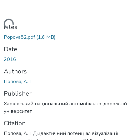
Loading...
Files
Popova82.pdf
(1.6 MB)
Date
2016
Authors
Попова, А. І.
Publisher
Харківський національний автомобільно-дорожній
університет
Citation
Попова, А. І. Дидактичний потенціал візуалізації