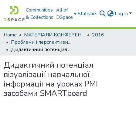
Communities
All of
Statistics
Log In
& Collections
DSpace
Home
МАТЕРІАЛИ КОНФЕРЕНЦІЙ
2016
Проблеми і перспективи мовної підготовки іноземних студентів
Дидактичний потенціал візуалізації навчальної інформації на уроках РМІ засобами SMARTboard
Дидактичний потенціал
візуалізації навчальної
інформації на уроках РМІ
засобами SMARTboard