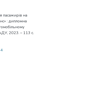
я пасажирів на
нс» : дипломна
втомобільному
АДУ, 2023. – 113 с.
44