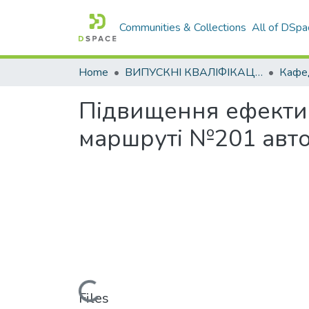
Communities & Collections
All of DSpa
Home
ВИПУСКНІ КВАЛІФІКАЦІЙНІ РОБОТИ
Підвищення ефектив
маршруті №201 авто
Loading...
Files