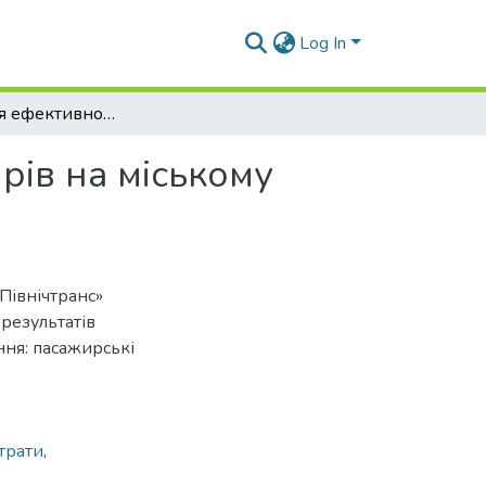
Log In
Підвищення ефективності перевезення пасажирів на міському маршруті №201 автобусами ПАТ «Північтранс»
ів на міському
Північтранс»
результатів
ння: пасажирські
трати
,