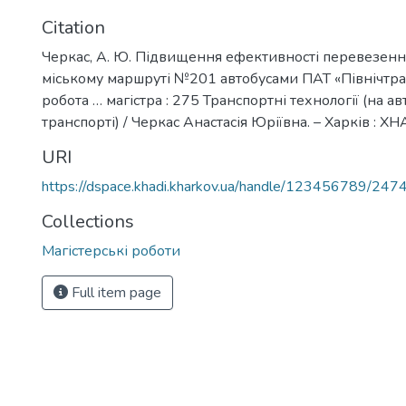
Citation
Черкас, А. Ю. Підвищення ефективності перевезенн
міському маршруті №201 автобусами ПАТ «Північтра
робота … магістра : 275 Транспортні технології (на а
транспорті) / Черкас Анастасія Юріївна. – Харків : ХН
URI
https://dspace.khadi.kharkov.ua/handle/123456789/247
Collections
Магістерські роботи
Full item page