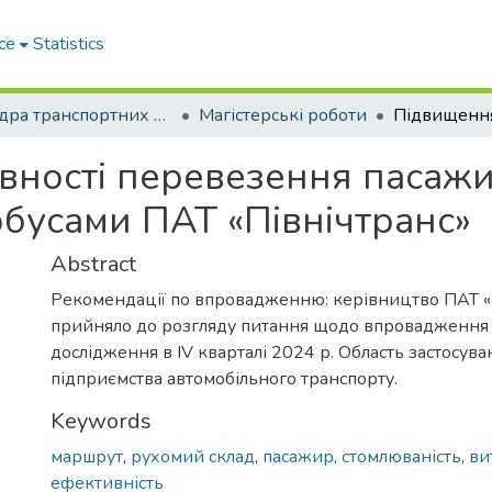
ce
Statistics
Кафедра транспортних технологій
Магістерські роботи
ності перевезення пасажир
бусами ПАТ «Північтранс»
Abstract
Рекомендації по впровадженню: керівництво ПАТ «
прийняло до розгляду питання щодо впровадження 
дослідження в IV кварталі 2024 р. Область застосува
підприємства автомобільного транспорту.
Keywords
маршрут
,
рухомий склад
,
пасажир
,
стомлюваність
,
ви
ефективність