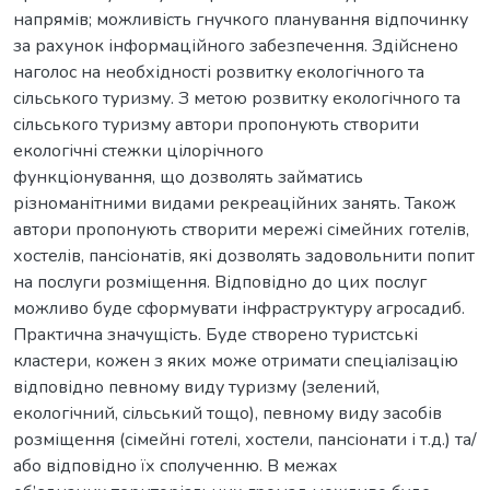
напрямів; можливість гнучкого планування відпочинку
за рахунок інформаційного забезпечення. Здійснено
наголос на необхідності розвитку екологічного та
сільського туризму. З метою розвитку екологічного та
сільського туризму автори пропонують створити
екологічні стежки цілорічного
функціонування, що дозволять займатись
різноманітними видами рекреаційних занять. Також
автори пропонують створити мережі сімейних готелів,
хостелів, пансіонатів, які дозволять задовольнити попит
на послуги розміщення. Відповідно до цих послуг
можливо буде сформувати інфраструктуру агросадиб.
Практична значущість. Буде створено туристські
кластери, кожен з яких може отримати спеціалізацію
відповідно певному виду туризму (зелений,
екологічний, сільський тощо), певному виду засобів
розміщення (сімейні готелі, хостели, пансіонати і т.д.) та/
або відповідно їх сполученню. В межах