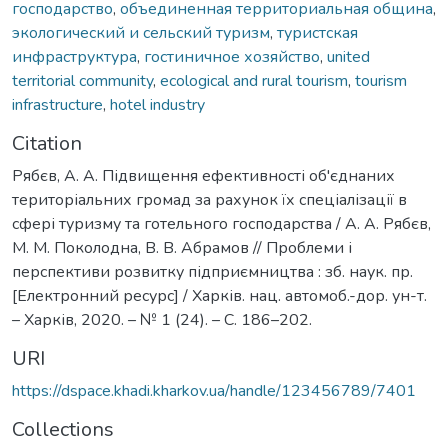
господарство
,
объединенная территориальная община
,
экологический и сельский туризм
,
туристская
инфраструктура
,
гостиничное хозяйство
,
united
territorial community
,
ecological and rural tourism
,
tourism
infrastructure
,
hotel industry
Citation
Рябєв, А. А. Підвищення ефективності об'єднаних
територіальних громад за рахунок їх спеціалізації в
сфері туризму та готельного господарства / А. А. Рябєв,
М. М. Поколодна, В. В. Абрамов // Проблеми і
перспективи розвитку підприємництва : зб. наук. пр.
[Електронний ресурс] / Харків. нац. автомоб.-дор. ун-т.
– Харків, 2020. – № 1 (24). – С. 186–202.
URI
https://dspace.khadi.kharkov.ua/handle/123456789/7401
Collections