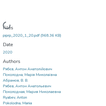
Loading...
Files
piprp_2020_1_20.pdf
(968.36 KB)
Date
2020
Authors
Рябєв, Антон Анатолійович
Поколодна, Марія Миколаївна
Абрамов, В. В.
Рябев, Антон Анатольевич
Поколодная, Мария Николаевна
Ryabev, Anton
Pokolodna, Mariia