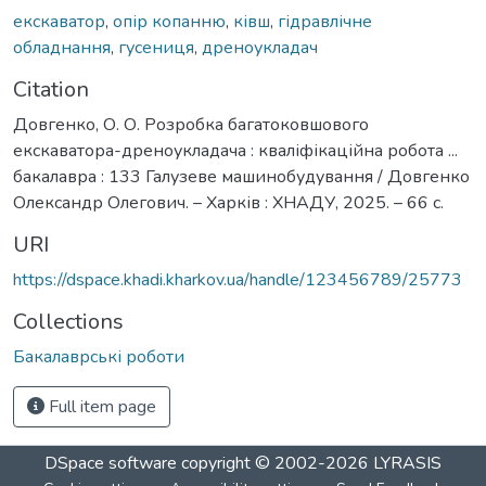
екскаватор
,
опір копанню
,
ківш
,
гідравлічне
обладнання
,
гусениця
,
дреноукладач
Citation
Довгенко, О. О. Розробка багатоковшового
екскаватора-дреноукладача : кваліфікаційна робота ...
бакалавра : 133 Галузеве машинобудування / Довгенко
Олександр Олегович. – Харків : ХНАДУ, 2025. – 66 с.
URI
https://dspace.khadi.kharkov.ua/handle/123456789/25773
Collections
Бакалаврські роботи
Full item page
DSpace software
copyright © 2002-2026
LYRASIS