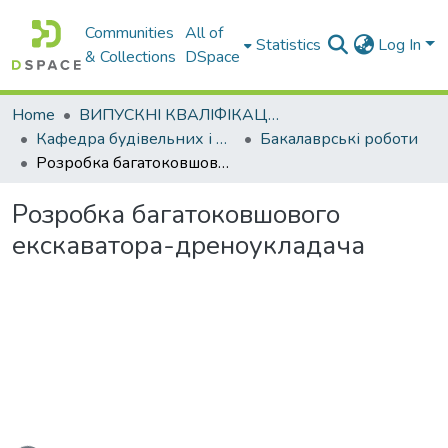
Communities
All of
Statistics
Log In
& Collections
DSpace
Home
ВИПУСКНІ КВАЛІФІКАЦІЙНІ РОБОТИ
Кафедра будівельних і дорожніх машин
Бакалаврські роботи
Розробка багатоковшового екскаватора-дреноукладача
Розробка багатоковшового
екскаватора-дреноукладача