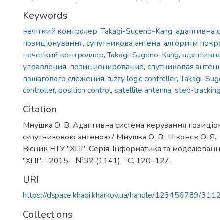
Keywords
нечіткий контролер
,
Takagi-Sugeno-Kang
,
адаптивна 
позиціонування
,
супутникова антена
,
алгоритм покр
нечеткий контроллер
,
Takagi-Sugeno-Kang
,
адаптивна
управления
,
позиционирование
,
спутниковая антен
пошагового слежения
,
fuzzy logic controller
,
Takagi-Su
controller
,
position control
,
satellite antenna
,
step-tracking
Citation
Мнушка О. В. Адаптивна система керування позиці
супутниковою антеною / Мнушка О. В., Ніконов О. Я., 
Вісник НТУ "ХПІ". Серія: Інформатика та моделювання
"ХПІ". –2015. –№32 (1141). –С. 120–127.
URI
https://dspace.khadi.kharkov.ua/handle/123456789/311
Collections