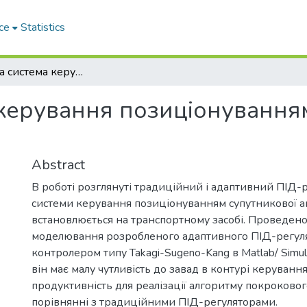
ce
Statistics
Адаптивна система керування позиціонуванням супутниковою антеною
керування позиціонування
Abstract
В роботі розглянуті традиційний і адаптивний ПІД-
системи керування позиціонуванням супутникової а
встановлюється на транспортному засобі. Проведено
моделювання розробленого адаптивного ПІД-регуля
контролером типу Takagi-Sugeno-Kang в Matlab/ Simul
він має малу чутливість до завад в контурі керуванн
продуктивність для реалізації алгоритму покроково
порівнянні з традиційними ПІД-регуляторами.