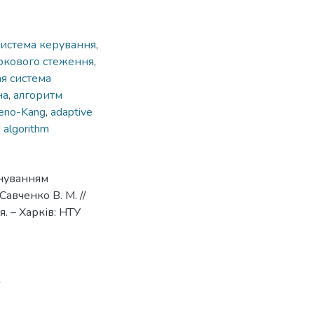
система керування
,
окового стеження
,
я система
на
,
алгоритм
geno-Kang
,
adaptive
 algorithm
онуванням
Савченко В. М. //
. – Харків: НТУ
2