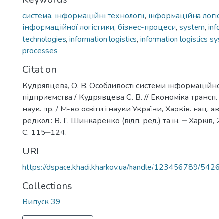
система
,
інформаційні технології
,
інформаційна логі
інформаційної логістики
,
бізнес-процеси
,
system
,
inf
technologies
,
information logistics
,
information logistics s
processes
Citation
Кудрявцева, О. В. Особливості системи інформаційно
підприємства / Кудрявцева О. В. // Економiка трансп. 
наук. пр. / М-во освiти i науки України, Харків. нац. ав
редкол.: В. Г. Шинкаренко (вiдп. ред.) та iн. ‒ Харкiв, 
С. 115‒124.
URI
https://dspace.khadi.kharkov.ua/handle/123456789/542
Collections
Випуск 39