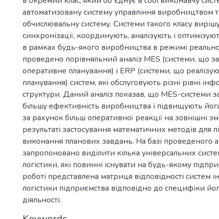
в окремий клас, який обʼєднує в собі виконавчу сис
автоматизовану систему управління виробництвом 
обчислювальну систему. Системи такого класу виріш
синхронізації, координують, аналізують і оптимізую
в рамках будь-якого виробництва в режимі реальног
проведено порівняльний аналіз MES (системи, що з
оперативне планування) і ERP (системи, що реалізу
планування) систем, які обслуговують різні рівні ін
структури. Даний аналіз показав, що MES-системи 
більшу ефективність виробництва і підвищують йог
за рахунок більш оперативної реакції на зовнішні змі
результаті застосування математичних методів для 
виконання планових завдань. На базі проведеного ан
запропоновано виділити кілька універсальних сист
логістики, які повинні існувати на будь-якому підприє
роботі представлена матриця відповідності систем 
логістики підприємства відповідно до специфіки йо
діяльності.
Keywords