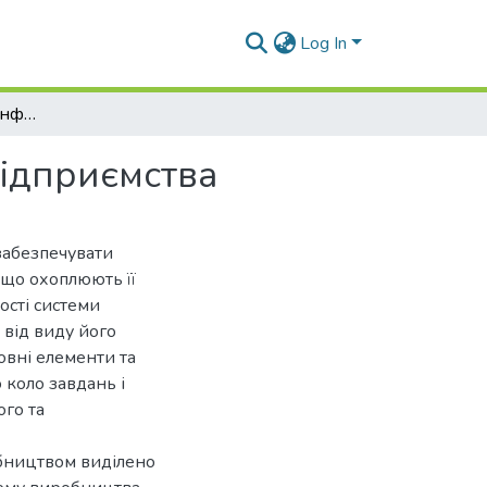
Log In
Особливості системи інформаційної логістики підприємства
підприємства
забезпечувати
 що охоплюють її
ості системи
 від виду його
овні елементи та
 коло завдань і
ого та
обництвом виділено