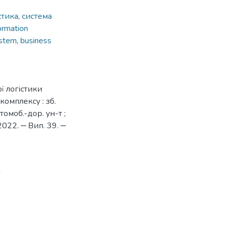
стика
,
система
ormation
ystem
,
business
ї логістики
комплексу : зб.
томоб.-дор. ун-т ;
2022. ‒ Вип. 39. ‒
6