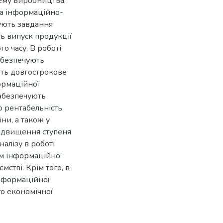
тему виробництва,
та інформаційно-
ують завдання
ть випуск продукції
о часу. В роботі
абезпечують
ють довгострокове
формаційної
забезпечують
о рентабельність
ни, а також у
підвищення ступеня
алізу в роботі
ем інформаційної
мстві. Крім того, в
інформаційної
го економічної