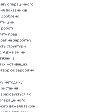
ливу операційного
ння показників
. Зроблено
ляти цим
 роботі
лату праці.
рат на заробітну
сть структури
х. Адже змінні
’язані з
а їх мотивацію.
етворює заробітну
ку методику
ористання
зраховується як
 операційного
тного важеля також