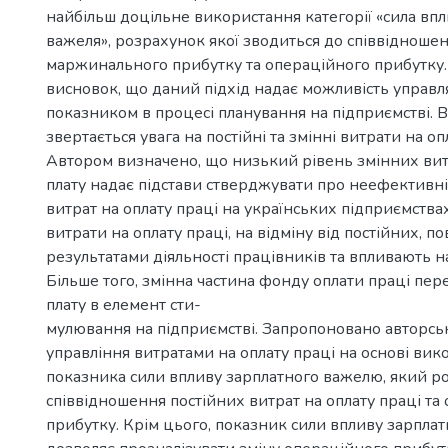
найбільш доцільне використання категорії «сила вп
важеля», розрахунок якої зводиться до співвідноше
маржинального прибутку та операційного прибутку
висновок, що даний підхід надає можливість управ
показником в процесі планування на підприємстві. В
звертається увага на постійні та змінні витрати на оп
Автором визначено, що низький рівень змінних вит
плату надає підстави стверджувати про неефективні
витрат на оплату праці на українських підприємства
витрати на оплату праці, на відміну від постійних, пов
результатами діяльності працівників та впливають н
Більше того, змінна частина фонду оплати праці пер
плату в елемент сти-
мулювання на підприємстві. Запропоновано авторсь
управління витратами на оплату праці на основі вик
показника сили впливу зарплатного важелю, який ро
співвідношення постійних витрат на оплату праці та
прибутку. Крім цього, показник сили впливу зарпла