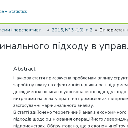
ce
Statistics
Проблеми і перспективи розвитку підприємництва
2015, № 3 (10), т. 2
нального підходу в управл
Abstract
Наукова стаття присвячена проблемам впливу структ
заробітну плату на ефективність діяльності підприєм
дослідження полягає в удосконаленні підходу щодо 
витратами на оплату праці на промислових підприє
застосуванні маржинального аналізу.
В статті здійснено теоретичний аналіз економічного 
підходів щодо оцінювання операційного леверидж
підприємствах. Обґрунтовано, що з економічної точ