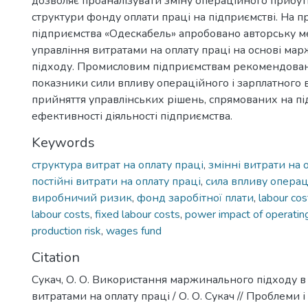
дозволяє проаналізувати зміну операційного прибут
структури фонду оплати праці на підприємстві. На п
підприємства «Одескабель» апробовано авторську 
управління витратами на оплату праці на основі ма
підходу. Промисловим підприємствам рекомендова
показники сили впливу операційного і зарплатного 
прийняття управлінських рішень, спрямованих на п
ефективності діяльності підприємства.
Keywords
структура витрат на оплату праці
,
змінні витрати на 
постійні витрати на оплату праці
,
сила впливу опера
виробничий ризик
,
фонд заробітної плати
,
labour cos
labour costs
,
fixed labour costs
,
power impact of operatin
production risk
,
wages fund
Citation
Сукач, О. О. Використання маржинального підходу в
витратами на оплату праці / О. О. Сукач // Проблеми 