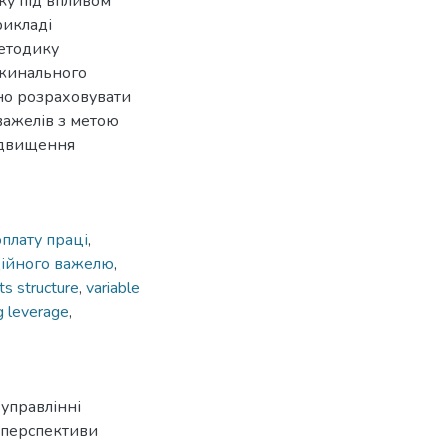
ку під впливом
рикладі
методику
ржинального
но розраховувати
важелів з метою
ідвищення
оплату праці
,
ційного важелю
,
ts structure
,
variable
g leverage
,
 управлінні
і перспективи