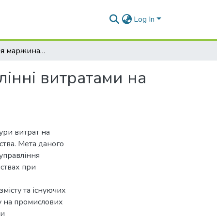
Log In
Використання маржинального підходу в управлінні витратами на оплату праці
інні витратами на
ури витрат на
ства. Мета даного
управління
мствах при
змісту та існуючих
у на промислових
ки