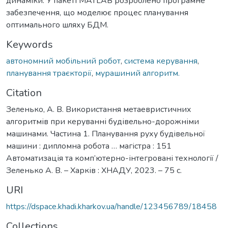
динаміки. У пакеті MATLAB розроблено програмне
забезпечення, що моделює процес планування
оптимального шляху БДМ.
Keywords
автономний мобільний робот
,
система керування
,
планування траєкторії
,
мурашиний алгоритм.
Citation
Зеленько, А. В. Використання метаевристичних
алгоритмів при керуванні будівельно-дорожніми
машинами. Частина 1. Планування руху будівельної
машини : дипломна робота … магістра : 151
Автоматизація та комп’ютерно-інтегровані технології /
Зеленько А. В. – Харків : ХНАДУ, 2023. – 75 с.
URI
https://dspace.khadi.kharkov.ua/handle/123456789/18458
Collections