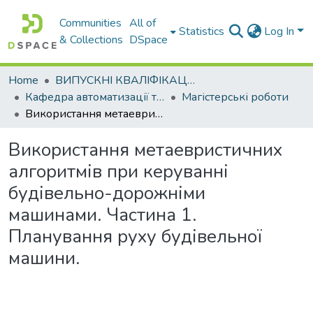
Communities
All of
Statistics
Log In
& Collections
DSpace
Home
ВИПУСКНІ КВАЛІФІКАЦІЙНІ РОБОТИ
Кафедра автоматизації та комп’ютерно-інтегрованих технологій
Магістерські роботи
Використання метаевристичних алгоритмів при керуванні будівельно-дорожніми машинами. Частина 1. Планування руху будівельної машини.
Використання метаевристичних
алгоритмів при керуванні
будівельно-дорожніми
машинами. Частина 1.
Планування руху будівельної
машини.