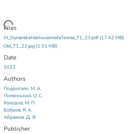
Loading...
Files
M_DynamikaHalmuvanniataTeoriia_T1_23.pdf
(17.42 MB)
Obl_T1_23.jpg
(1.51 MB)
Date
2023
Authors
Подригало, М. А.
Полянський, О. С.
Холодов, М. П.
Бобров, Я. А.
Абрамов, Д. В.
Publisher