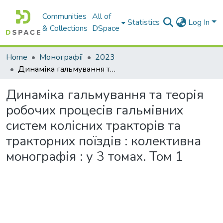
Communities
All of
Statistics
Log In
& Collections
DSpace
Home
Монографії
2023
Динаміка гальмування та теорія робочих процесів гальмівних систем колісних тракторів та тракторних поїздів : колективна монографія : у 3 томах. Том 1
Динаміка гальмування та теорія
робочих процесів гальмівних
систем колісних тракторів та
тракторних поїздів : колективна
монографія : у 3 томах. Том 1