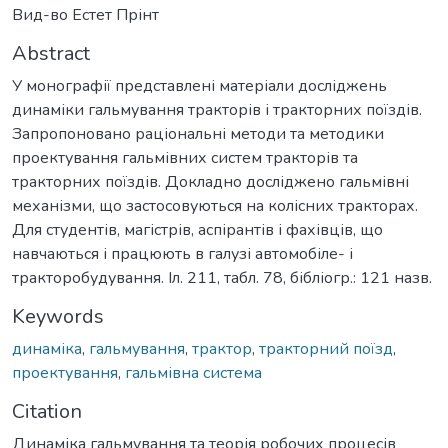
Вид-во Естет Прінт
Abstract
У монографії представлені матеріали досліджень
динаміки гальмування тракторів і тракторних поїздів.
Запропоновано раціональні методи та методики
проектування гальмівних систем тракторів та
тракторних поїздів. Докладно досліджено гальмівні
механізми, що застосовуються на колісних тракторах.
Для студентів, магістрів, аспірантів і фахівців, що
навчаються і працюють в галузі автомобіле- і
тракторобудування. Іл. 211, табл. 78, бібліогр.: 121 назв.
Keywords
динаміка
,
гальмування
,
трактор
,
тракторний поїзд
,
проектування
,
гальмівна система
Citation
Динаміка гальмування та теорія робочих процесів