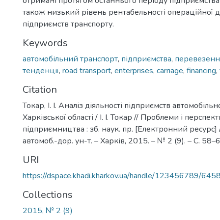
отримані протягом останнього періоду підприємства
також низький рівень рентабельності операційної д
підприємств транспорту.
Keywords
автомобільний транспорт
,
підприємства
,
перевезенн
тенденції
,
road transport
,
enterprises
,
carriage
,
financing
,
Citation
Токар, І. І. Аналіз діяльності підприємств автомобіль
Харківської області / І. І. Токар // Проблеми і перспе
підприємництва : зб. наук. пр. [Електронний ресурс] /
автомоб.-дор. ун-т. – Харків, 2015. – № 2 (9). – С. 58–6
URI
https://dspace.khadi.kharkov.ua/handle/123456789/645
Collections
2015, № 2 (9)