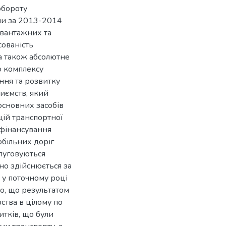
обороту
їни за 2013-2014
 вантажних та
сованість
а також абсолютне
о комплексу
ння та розвитку
риємств, який
основних засобів
цій транспортної
о фінансування
обільних доріг
слуговуються
о здійснюється за
 у поточному році
о, що результатом
тва в цілому по
битків, що були