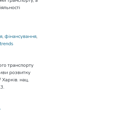
ми транспорту, а
іяльності
я
,
фінансування
,
trends
ного транспорту
ктиви розвитку
 Харків. нац.
3.
8