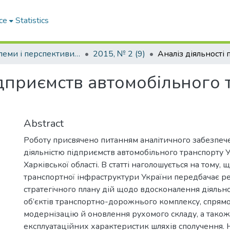
ce
Statistics
Проблеми і перспективи розвитку підприємництва
2015, № 2 (9)
ідприємств автомобільного
Abstract
Роботу присвячено питанням аналітичного забезпеч
діяльністю підприємств автомобільного транспорту У
Харківської області. В статті наголошується на тому,
транспортної інфраструктури України передбачає р
стратегічного плану дій щодо вдосконалення діяльно
об’єктів транспортно-дорожнього комплексу, спрям
модернізацію й оновлення рухомого складу, а тако
експлуатаційних характеристик шляхів сполучення. 