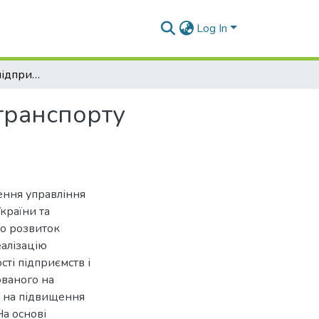
Log In
Аналіз діяльності підприємств автомобільного транспорту Харківської області
 транспорту
ення управління
країни та
 що розвиток
еалізацію
сті підприємств і
ованого на
ж на підвищення
На основі