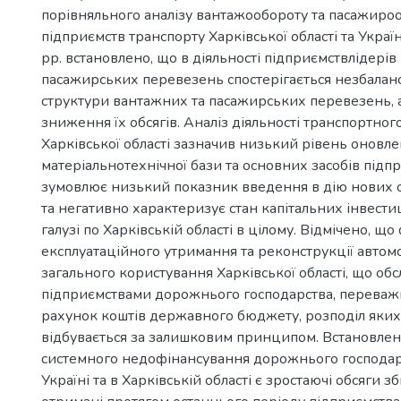
порівняльного аналізу вантажообороту та пасажиро
підприємств транспорту Харківської області та Укра
рр. встановлено, що в діяльності підприємствлідерів
пасажирських перевезень спостерігається незбалан
структури вантажних та пасажирських перевезень, 
зниження їх обсягів. Аналіз діяльності транспортног
Харківської області зазначив низький рівень оновле
матеріальнотехнічної бази та основних засобів підп
зумовлює низький показник введення в дію нових 
та негативно характеризує стан капітальних інвести
галузі по Харківській області в цілому. Відмічено, щ
експлуатаційного утримання та реконструкції автом
загального користування Харківської області, що об
підприємствами дорожнього господарства, переважн
рахунок коштів державного бюджету, розподіл яких
відбувається за залишковим принципом. Встановлен
системного недофінансування дорожнього господарс
Україні та в Харківській області є зростаючі обсяги з