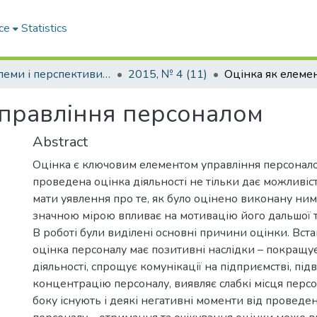
ce
Statistics
Проблеми і перспективи розвитку підприємництва
2015, № 4 (11)
управління персоналом
Abstract
Оцінка є ключовим елементом управління персонало
проведена оцінка діяльності не тільки дає можливіс
мати уявлення про те, як було оцінено виконану ним 
значною мірою впливає на мотивацію його дальшої тр
В роботі були виділені основні причини оцінки. Вст
оцінка персоналу має позитивні наслідки – покращу
діяльності, спрощує комунікації на підприємстві, під
концентрацію персоналу, виявляє слабкі місця персо
боку існують і деякі негативні моменти від проведе