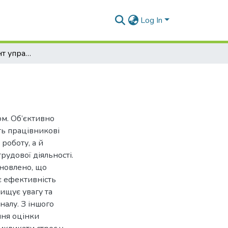
Log In
Оцінка як елемент управління персоналом
м. Об’єктивно
ть працівникові
роботу, а й
удової діяльності.
ановлено, що
є ефективність
вищує увагу та
налу. З іншого
ння оцінки