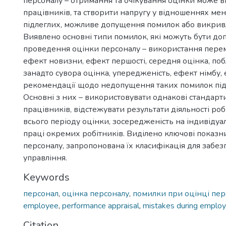
персоналу – отримання та очікування оцінки може в
працівників, та створити напругу у відношеннях ме
підлеглих, можливе допущення помилок або викривл
Виявлено основні типи помилок, які можуть бути доп
проведення оцінки персоналу – використання перем
ефект новизни, ефект першості, середня оцінка, поб
занадто сувора оцінка, упередженість, ефект німбу, 
рекомендації щодо недопущення таких помилок під 
Основні з них – використовувати однакові стандарти
працівників, відстежувати результати діяльності роб
всього періоду оцінки, зосередженість на індивідуа
праці окремих робітників. Виділено ключові показн
персоналу, запропонована їх класифікація для забе
управління.
Keywords
персонал
,
оцінка персоналу
,
помилки при оцінці пер
employee
,
performance appraisal
,
mistakes during employ
Citation