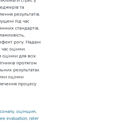
икликати стрес у
неджерів та
ення результатів.
ущені під час
інних стандартів,
лажливість,
ефект рогу. Надані
час оцінки.
 оцінки для всіх
ітників протягом
льних результатах
ики оцінки
зпечення процесу
соналу
,
оцінщик
,
ee evaluation
,
rater