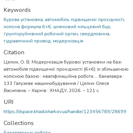
Keywords
бурова установка
,
автомобіль підвищеної прохідності
,
колісна формула 6×6
,
шнековий кільцевий бур
,
ґрунторуйнівний робочий орган
,
свердловина
,
гідравлічний привод
,
модернізація
Citation
Целих, О. В. Модернізація бурової установки на базі
автомобіля підвищеної прохідності (6×6) зі збільшеною
колісною базою : кваліфікаційна робота … бакалавра :
133 Галузеве машинобудування / Целих Олеся
Василівна. – Харків : ХНАДУ, 2026. – 121 с.
URI
https://dspace.khadi.kharkov.ua/handle/123456789/28699
Collections
Бакалаврські роботи