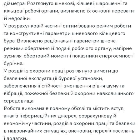
діаметра. Розглянуто шнекові, ківшеві, шарошечні та
кільцеві робочі органи, визначено їх основні переваги
й недоліки.
У розрахунковій частині оптимізовано режим роботи
та конструктивні параметри шнекового кільцевого
бура. Визначено раціональні параметри шнека,
режими обертання й подачі робочого органу, напірне
зусилля, обертовий момент і показники енергоємності
буріння.
У розділі з охорони праці розглянуто вимоги до
безпечної експлуатації бурової установки,
забезпечення її стійкості, зменшення рівня шуму та
вібрації, пожежної безпеки й охорони навколишнього
середовища.
Робота виконана в повному обсязі та містить вступ,
аналіз інформаційних джерел, розрахункову й
економічну частини, розділ з охорони праці та безпеки
в надзвичайних ситуаціях, висновки, перелік посилань
і додатки.