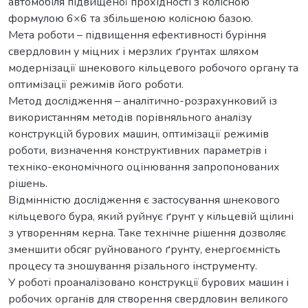
автомобіля підвищеної прохідності з колісною
формулою 6×6 та збільшеною колісною базою.
Мета роботи – підвищення ефективності буріння
свердловин у міцних і мерзлих ґрунтах шляхом
модернізації шнекового кільцевого робочого органу та
оптимізації режимів його роботи.
Метод дослідження – аналітично-розрахунковий із
використанням методів порівняльного аналізу
конструкцій бурових машин, оптимізації режимів
роботи, визначення конструктивних параметрів і
техніко-економічного оцінювання запропонованих
рішень.
Відмінністю дослідження є застосування шнекового
кільцевого бура, який руйнує ґрунт у кільцевій щілині
з утворенням керна. Таке технічне рішення дозволяє
зменшити обсяг руйнованого ґрунту, енергоємність
процесу та зношування різального інструменту.
У роботі проаналізовано конструкції бурових машин і
робочих органів для створення свердловин великого