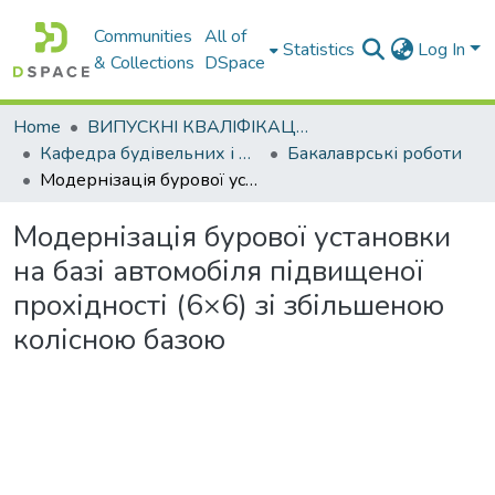
Communities
All of
Statistics
Log In
& Collections
DSpace
Home
ВИПУСКНІ КВАЛІФІКАЦІЙНІ РОБОТИ
Кафедра будівельних і дорожніх машин
Бакалаврські роботи
Модернізація бурової установки на базі автомобіля підвищеної прохідності (6×6) зі збільшеною колісною базою
Модернізація бурової установки
на базі автомобіля підвищеної
прохідності (6×6) зі збільшеною
колісною базою