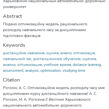
Харьковский национальный автомобильно-дорожный
университет
Abstract
Подано оптимізаційну модель раціонального
розподілу навчального часу за дисциплінами
підготовки фахівців.
Keywords
дистанційне навчання
,
оцінка
,
аналіз
,
оптимізація
,
навчальний час
,
дистанционное обучение
,
оценка
,
анализ
,
оптимизация
,
учебное время
,
distance learning
,
assessment
,
analysis
,
optimization
,
studying time
Citation
Рогозін, А. С. Оптимізаційна модель розподілу часу між
дисциплінами курсу дистанційного навчання/ А. С.
Рогозін, М. А. Рогозіна // Вестник Харьковского
национального автомобильно-дорожного