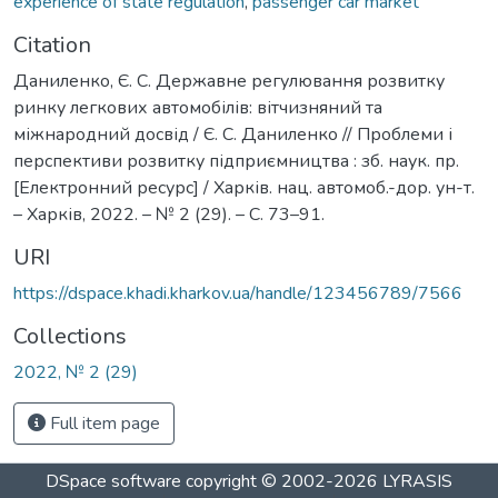
experience of state regulation
,
passenger car market
Citation
Даниленко, Є. С. Державне регулювання розвитку
ринку легкових автомобілів: вітчизняний та
міжнародний досвід / Є. С. Даниленко // Проблеми і
перспективи розвитку підприємництва : зб. наук. пр.
[Електронний ресурс] / Харків. нац. автомоб.-дор. ун-т.
– Харків, 2022. – № 2 (29). – С. 73–91.
URI
https://dspace.khadi.kharkov.ua/handle/123456789/7566
Collections
2022, № 2 (29)
Full item page
DSpace software
copyright © 2002-2026
LYRASIS