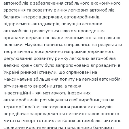
автомобілів є забезпечення стабільного економічного
зростання та розвитку ринку легкових автомобілів,
балансу інтересів держави, автовиробників,
підприємств-автодилерів, покупців легкових
автомобілів і реалізується шляхом проведення
органами державної влади економічної та соціальної
політики. Наукова новизна: спираючись на результати
теоретичного дослідження напрямків державного
регулювання розвитку ринку легкових автомобілів
деяких країн світу було запропоновано впровадити в
Україні ринкові стимули, що спрямовані на
максимальне збільшення попиту на легкові автомобілі
вітчизняного виробництва, а також
інвестиційні – які мотивують іноземних
автовиробників розміщувати свої виробництва на
території країни; застосування ринкових стимулів
передбачає запровадження високих ставок ввізного
мита на імпорт готових легкових автомобілів, активне
споживче кредитування національними банками і