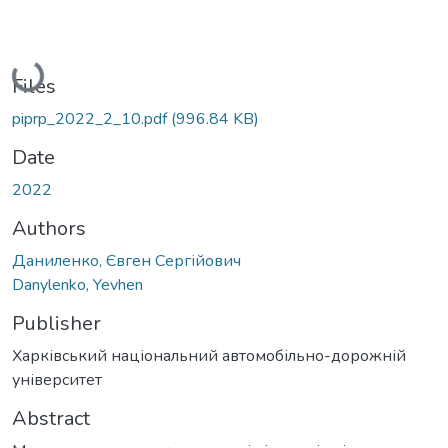
Loading...
Files
piprp_2022_2_10.pdf
(996.84 KB)
Date
2022
Authors
Даниленко, Євген Сергійович
Danylenko, Yevhen
Publisher
Харківський національний автомобільно-дорожній
університет
Abstract