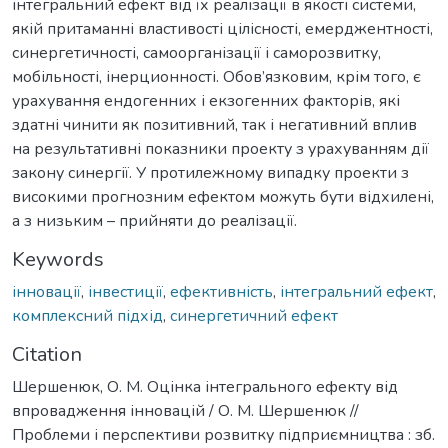
інтегральний ефект від їх реалізації в якості системи,
якій притаманні властивості цілісності, емерджентності,
синергетичності, самоорганізації і саморозвитку,
мобільності, інерционності. Обов’язковим, крім того, є
урахування ендогенних і екзогенних факторів, які
здатні чинити як позитивний, так і негативний вплив
на результативні показники проекту з урахуванням дії
закону синергії. У протилежному випадку проекти з
високими прогнозним ефектом можуть бути відхилені,
а з низьким – прийняти до реалізації.
Keywords
інновації
,
інвестиції
,
ефективність
,
інтегральний ефект
,
комплексний підхід
,
синергетичний ефект
Citation
Шершенюк, О. М. Оцінка інтегрального ефекту від
впровадження інновацій / О. М. Шершенюк //
Проблеми і перспективи розвитку підприємництва : зб.