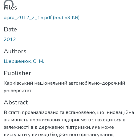
ding...
Files
piprp_2012_2_15.pdf
(553.59 KB)
Date
2012
Authors
Шершенюк, О. М.
Publisher
Харківський національний автомобільно-дорожній
університет
Abstract
В статті проаналізовано та встановлено, що інноваційна
активність промислових підприємств знаходиться в
залежності від державної підтримки, яка може
виступати у вигляді бюджетного фінансування,