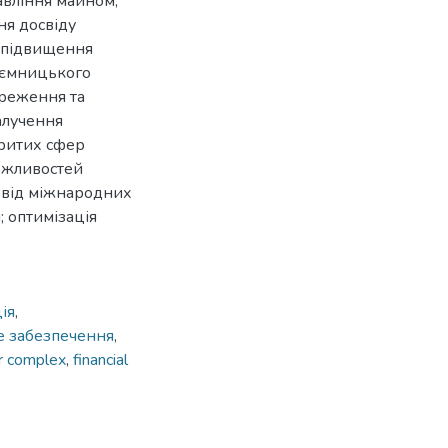
авління майном;
ня досвіду
; підвищення
иємницького
ереження та
алучення
критих сфер
ожливостей
ї від міжнародних
; оптимізація
ія
,
е забезпечення
,
r complex
,
financial