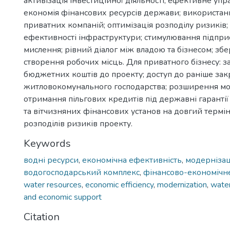
активізація інвестиційної діяльності; ефективне упр
економія фінансових ресурсів держави; використан
приватних компаній; оптимізація розподілу ризиків
ефективності інфраструктури; стимулювання підпр
мислення; рівний діалог між владою та бізнесом; зб
створення робочих місць. Для приватного бізнесу: з
бюджетних коштів до проекту; доступ до раніше за
житловокомунального господарства; розширення м
отримання пільгових кредитів під державні гаранті
та вітчизняних фінансових установ на довгий термін
розподілів ризиків проекту.
Keywords
водні ресурси
,
економічна ефективність
,
модернізац
водогосподарський комплекс
,
фінансово-економічн
water resources
,
economic efficiency
,
modernization
,
wate
and economic support
Citation