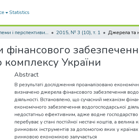
ce
Statistics
Проблеми і перспективи розвитку підприємництва
2015, № 3 (10), т. 1
и фінансового забезпеченн
 комплексу України
Abstract
В результаті дослідження проаналізовано економічн
визначено джерела фінансового забезпечення водо
діяльності. Встановлено, що сучасний механізм фіна
економічного забезпечення водогосподарської діяль
недостатньо ефективним, адже водне господарство 
перебуває у стані постійної нестачі коштів, а велика к
ринкових інструментів за допомогою яких у країна
ринковою економікою залучається