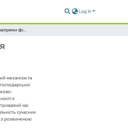
Log In
Джерела та напрями фінансового забезпечення водогосподарського комплексу України
я
ий механізм та
господарської
нсово-
ності є
тривалий час
ількість сучасних
х з розвиненою