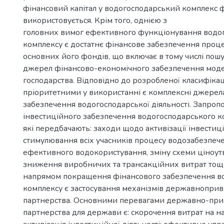
фінансовий капітал у водогосподарський комплекс 
використовується. Крім того, однією з
головних вимог ефективного функціонування водо
комплексу є достатнє фінансове забезпечення проц
основних його фондів, що включає в тому числі пошу
джерел фінансово-економічного забезпечення моде
господарства. Відповідно до розробленої класифікац
пріоритетними у використанні є комплексні джерел
забезпечення водогосподарської діяльності. Запро
інвестиційного забезпечення водогосподарського к
які передбачають: заходи щодо активізації інвестиці
стимулювання всіх учасників процесу водозабезпеч
ефективного водокористування, зміну схеми ціноут
зниження виробничих та трансакційних витрат то
напрямом покращення фінансового забезпечення в
комплексу є застосування механізмів державноприв
партнерства. Основними перевагами державно-при
партнерства для держави є: скорочення витрат на на