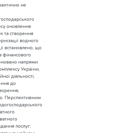
фактично не
господарського
есу оновлення
к та створення
рнізації водного
ії встановлено, що
а фінансового
поновано напрями
омплексу України,
йної діяльності,
ення до
ворення,
що. Перспективним
одогосподарського
атного
ватного
дання послуг;